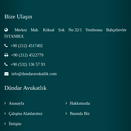
Bize Ulaşın
Merkez Mah. Köksal Sok No:32/1 Yenibosna Bahçelievler
İSTANBUL
+90 (212) 4517492
+90 (212) 4522779
+90 (532) 136 57 93
info@dundaravukatlik.com
Dündar Avukatlık
Anasayfa
Hakkımızda
Çalışma Alanlarımız
Basında Biz
İletişim