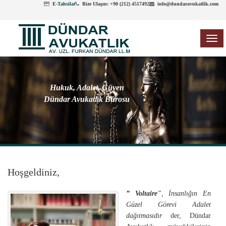
E-Tahsilat
Bize Ulaşın: +90 (212) 4517492
info@dundaravukatlik.com
TOG
NAV
Hukuk, Adalet, Güven
Dündar Avukatlık Bürosu
Hoşgeldiniz,
” Voltaire"
, İnsanlığın En
Güzel Görevi Adalet
dağıtmasıdır
der, Dündar